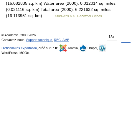
(16.082835 sq. km) Water area (2000): 0.012014 sq. miles
(0.031116 sq. km) Total area (2000): 6.221632 sq. miles
(16.113951 sq. km)… …
StarDict's U.S. Gazetteer Places
© Academic, 2000-2026
18+
Contactez-nous:
Support technique
,
RÉCLAME
Dictionnaires exportation
, créé sur PHP,
Joomla,
Drupal,
WordPress, MODx.