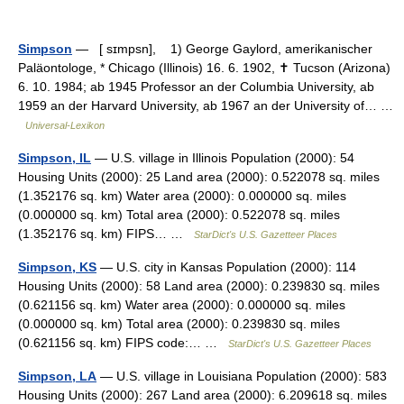
Simpson
— [ sɪmpsn], 1) George Gaylord, amerikanischer
Paläontologe, * Chicago (Illinois) 16. 6. 1902, ✝ Tucson (Arizona)
6. 10. 1984; ab 1945 Professor an der Columbia University, ab
1959 an der Harvard University, ab 1967 an der University of… …
Universal-Lexikon
Simpson, IL
— U.S. village in Illinois Population (2000): 54
Housing Units (2000): 25 Land area (2000): 0.522078 sq. miles
(1.352176 sq. km) Water area (2000): 0.000000 sq. miles
(0.000000 sq. km) Total area (2000): 0.522078 sq. miles
(1.352176 sq. km) FIPS… …
StarDict's U.S. Gazetteer Places
Simpson, KS
— U.S. city in Kansas Population (2000): 114
Housing Units (2000): 58 Land area (2000): 0.239830 sq. miles
(0.621156 sq. km) Water area (2000): 0.000000 sq. miles
(0.000000 sq. km) Total area (2000): 0.239830 sq. miles
(0.621156 sq. km) FIPS code:… …
StarDict's U.S. Gazetteer Places
Simpson, LA
— U.S. village in Louisiana Population (2000): 583
Housing Units (2000): 267 Land area (2000): 6.209618 sq. miles