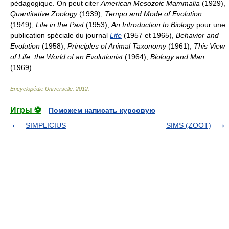
pédagogique. On peut citer
American Mesozoic Mammalia
(1929),
Quantitative Zoology
(1939),
Tempo and Mode of Evolution
(1949),
Life in the Past
(1953),
An Introduction to Biology
pour une
publication spéciale du journal
Life
(1957 et 1965),
Behavior and
Evolution
(1958),
Principles of Animal Taxonomy
(1961),
This View
of Life, the World of an Evolutionist
(1964),
Biology and Man
(1969).
Encyclopédie Universelle
.
2012
.
Игры ⚽
Поможем написать курсовую
SIMPLICIUS
SIMS (ZOOT)