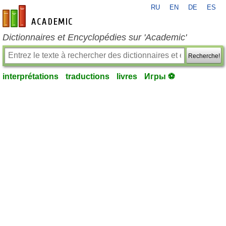
RU
EN
DE
ES
fr-academic.com
Dictionnaires et Encyclopédies sur 'Academic'
Recherche!
interprétations
traductions
livres
Игры ⚽