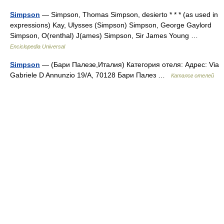
Simpson
— Simpson, Thomas Simpson, desierto * * * (as used in
expressions) Kay, Ulysses (Simpson) Simpson, George Gaylord
Simpson, O(renthal) J(ames) Simpson, Sir James Young …
Enciclopedia Universal
Simpson
— (Бари Палезе,Италия) Категория отеля: Адрес: Via
Gabriele D Annunzio 19/A, 70128 Бари Палез …
Каталог отелей