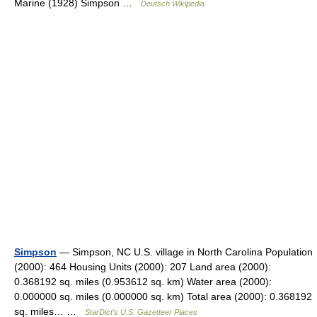
Marine (1928) Simpson …
Deutsch Wikipedia
Simpson
— Simpson, NC U.S. village in North Carolina Population
(2000): 464 Housing Units (2000): 207 Land area (2000):
0.368192 sq. miles (0.953612 sq. km) Water area (2000):
0.000000 sq. miles (0.000000 sq. km) Total area (2000): 0.368192
sq. miles… …
StarDict's U.S. Gazetteer Places